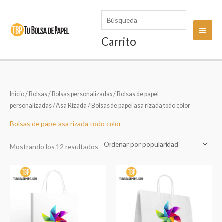
Ir
Búsqueda
al
Menú
contenido
Carrito
princi
Inicio
/
Bolsas
/
Bolsas personalizadas
/
Bolsas de papel
personalizadas
/
Asa Rizada
/ Bolsas de papel asa rizada todo color
Bolsas de papel asa rizada todo color
Ordenado
Mostrando los 12 resultados
por
popularidad