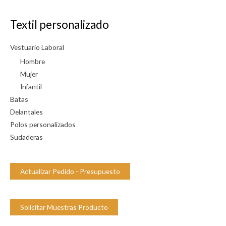
i
b
Textil personalizado
i
l
Vestuario Laboral
i
Hombre
d
Mujer
Infantil
a
Batas
d
Delantales
Polos personalizados
Sudaderas
Actualizar Pedido - Presupuesto
Solicitar Muestras Producto