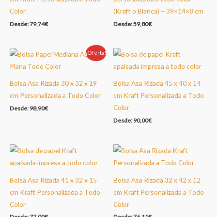
Color
(Kraft o Blanca) – 39×14×8 cm
Desde:
79,74
€
Desde:
59,80
€
¡Oferta!
Oferta!
Bolsa Asa Rizada 30 x 32 x 19
Bolsa Asa Rizada 45 x 40 x 14
cm Personalizada a Todo Color
cm Kraft Personalizada a Todo
Color
Desde:
98,90
€
Desde:
90,00
€
Bolsa Asa Rizada 41 x 32 x 15
Bolsa Asa Rizada 32 x 42 x 12
cm Kraft Personalizada a Todo
cm Kraft Personalizada a Todo
Color
Color
Desde:
77,00
€
Desde:
76,11
€