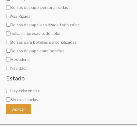
g
Bolsas de papel personalizadas
o
Asa Rizada
r
Bolsas de papel asa rizada todo color
í
bolsas impresas todo color
a
Bolsas para botellas personalizadas
Bolsas de papel para botellas
Hostelería
Navidad
Estado
D
Hay existencias
i
Sin existencias
s
Aplicar
p
o
n