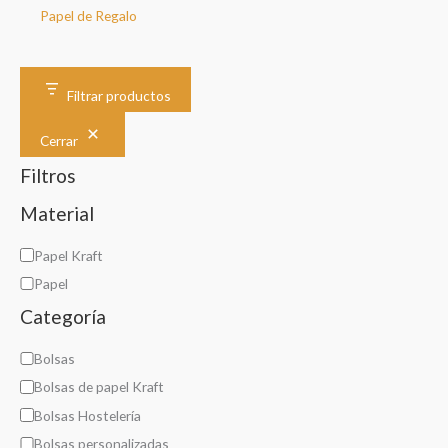
Papel de Regalo
Filtrar productos
Cerrar
Filtros
Material
M
Papel Kraft
a
Papel
t
Categoría
e
C
Bolsas
r
a
Bolsas de papel Kraft
i
t
Bolsas Hostelería
a
e
l
Bolsas personalizadas