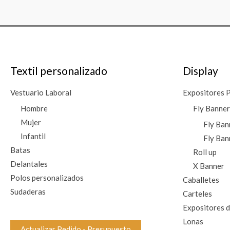
Textil personalizado
Display
Vestuario Laboral
Expositores P
Hombre
Fly Banner
Mujer
Fly Ban
Infantil
Fly Ban
Batas
Roll up
Delantales
X Banner
Polos personalizados
Caballetes
Sudaderas
Carteles
Expositores 
Lonas
Actualizar Pedido - Presupuesto