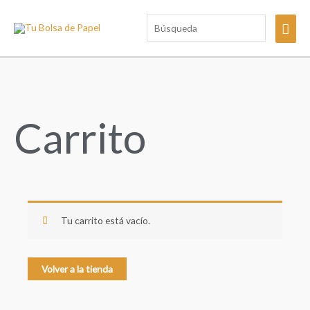
Ir
Búsqueda
Men
al
contenido
princ
Carrito
Tu carrito está vacío.
Volver a la tienda