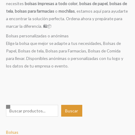
necesites
bolsas impresas a todo color
,
bolsas de papel
,
bolsas de
tela
,
bolsas para farmacias
o
mochilas
, estamos aquí para ayudarte
a encontrar la solución perfecta. Ordena ahora y prepárate para
marcar la diferencia. 🛍️📦
Bolsas personalizadas o anónimas
Elige la bolsa que mejor se adapte a tus necesidades, Bolsas de
Papel, Bolsas de tela, Bolsas para Farmacias, Bolsas de Comida
para llevar. Disponibles anónimas o personalizadas con tu logo y
los datos de tu empresa o evento.
B
Buscar
u
s
Bolsas
c