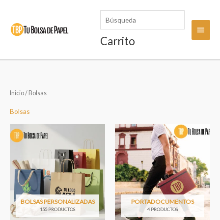
Ir
Búsqueda
al
Menú
contenido
Carrito
princi
Inicio
/ Bolsas
Bolsas
BOLSAS PERSONALIZADAS
PORTADOCUMENTOS
155 PRODUCTOS
4 PRODUCTOS