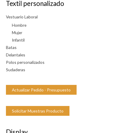
b
Textil personalizado
i
l
Vestuario Laboral
i
Hombre
d
Mujer
Infantil
a
Batas
d
Delantales
Polos personalizados
Sudaderas
Actualizar Pedido - Presupuesto
Solicitar Muestras Producto
Display