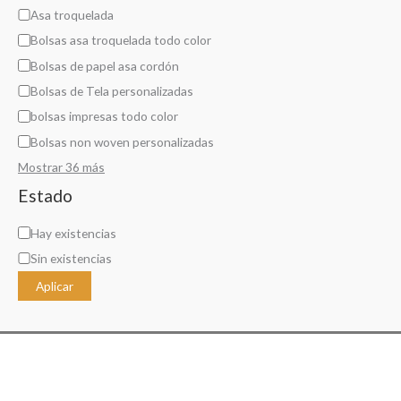
Asa troquelada
Bolsas asa troquelada todo color
Bolsas de papel asa cordón
Bolsas de Tela personalizadas
bolsas impresas todo color
Bolsas non woven personalizadas
Mostrar 36 más
Estado
D
Hay existencias
i
Sin existencias
s
Aplicar
p
o
n
i