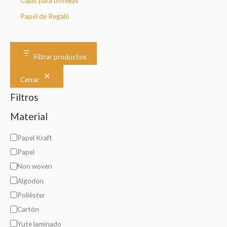
Cajas para botellas
Papel de Regalo
Filtrar productos
Cerrar
Filtros
Material
M
Papel Kraft
a
Papel
t
Non woven
e
Algodón
r
Poliéster
i
Cartón
a
Yute laminado