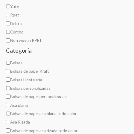
l
Yute
Rpet
Fieltro
Corcho
Non woven RPET
Categoría
C
Bolsas
a
Bolsas de papel Kraft
t
Bolsas Hostelería
e
Bolsas personalizadas
g
Bolsas de papel personalizadas
o
Asa plana
r
Bolsas de papel asa plana todo color
í
Asa Rizada
a
Bolsas de papel asa rizada todo color