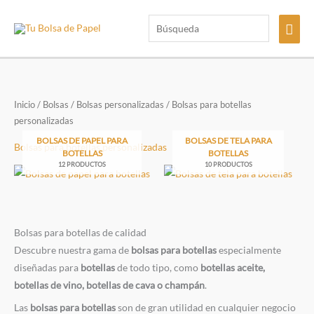
Ir
Búsqueda
Men
al
contenido
princ
Inicio
/
Bolsas
/
Bolsas personalizadas
/ Bolsas para botellas
personalizadas
BOLSAS DE PAPEL PARA
BOLSAS DE TELA PARA
Bolsas para botellas personalizadas
BOTELLAS
BOTELLAS
12 PRODUCTOS
10 PRODUCTOS
Bolsas para botellas de calidad
Descubre nuestra gama de
bolsas para botellas
especialmente
diseñadas para
botellas
de todo tipo, como
botellas aceite,
botellas de vino, botellas de cava o champán
.
Las
bolsas para botellas
son de gran utilidad en cualquier negocio