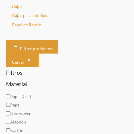
Cajas
Cajas para botellas
Papel de Regalo
Filtrar productos
Cerrar
Filtros
Material
M
Papel Kraft
a
Papel
t
Non woven
e
Algodón
r
Cartón