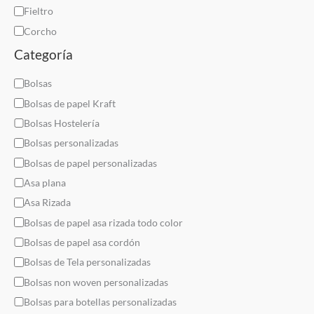
i
Fieltro
a
Corcho
l
Categoría
C
Bolsas
a
Bolsas de papel Kraft
t
Bolsas Hostelería
e
Bolsas personalizadas
g
Bolsas de papel personalizadas
o
Asa plana
r
Asa Rizada
í
Bolsas de papel asa rizada todo color
a
Bolsas de papel asa cordón
Bolsas de Tela personalizadas
Bolsas non woven personalizadas
Bolsas para botellas personalizadas