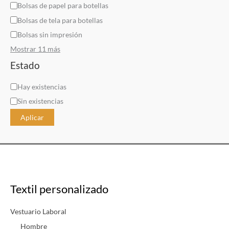
Bolsas de papel para botellas
Bolsas de tela para botellas
Bolsas sin impresión
Mostrar 11 más
Estado
D
Hay existencias
i
Sin existencias
s
Aplicar
p
o
n
i
b
Textil personalizado
i
l
Vestuario Laboral
i
Hombre