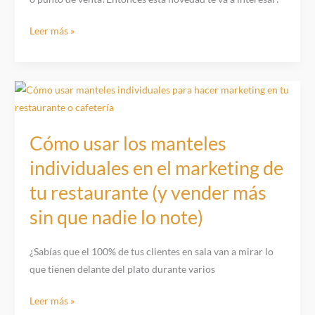
Novedad
Leer más »
en
Fly
Banners:
Elige
entre
vaina
Cómo usar los manteles
con
individuales en el marketing de
cinta
tu restaurante (y vender más
de
refuerzo
sin que nadie lo note)
o
vaina
¿Sabías que el 100% de tus clientes en sala van a mirar lo
con
que tienen delante del plato durante varios
su
propia
Cómo
Leer más »
tela