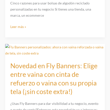
tu
Cinco razones para usar bolsas de algodón reciclado
negocio
personalizadas en tu negocio Si tienes una tienda, una
marca, un ecommerce
5
Leer más »
Razones
para
usar
Bolsas
de
Algodón
Novedad en Fly Banners: Elige
Reciclado
entre vaina con cinta de
en
refuerzo o vaina con su propia
tu
Negocio
tela (¡sin coste extra!)
¿Usas Fly Banners para dar visibilidad a tu negocio, evento
o punto de venta?Entonces esta novedad te va a interesar: