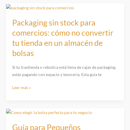
personalizadas
en
pequeñas
Packaging sin stock para
cantidades:
comercios: cómo no convertir
cómo
tu tienda en un almacén de
pedir
desde
bolsas
100
unidades
Si tu trastienda o rebotica está llena de cajas de packaging,
sin
estás pagando con espacio y tesorería. Esta guía te
llenar
el
Packaging
Leer más »
almacén
sin
stock
para
comercios:
cómo
Guía para Pequeños