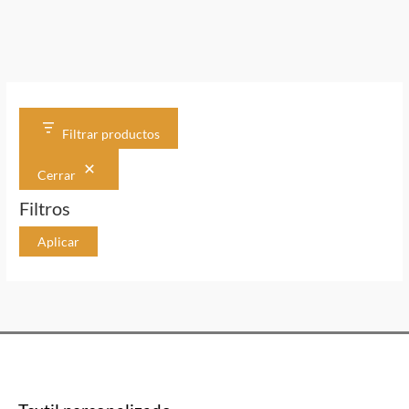
|
Guía
definitiva
Filtrar productos
Cerrar
Filtros
Aplicar