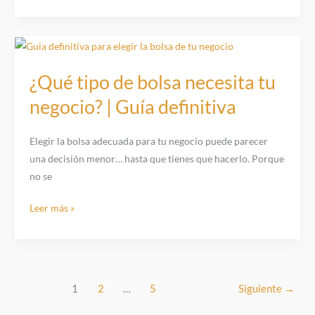
usar
(¡sin
los
coste
manteles
extra!)
individuales
en
¿Qué tipo de bolsa necesita tu
el
negocio? | Guía definitiva
marketing
de
Elegir la bolsa adecuada para tu negocio puede parecer
tu
una decisión menor… hasta que tienes que hacerlo. Porque
restaurante
no se
(y
vender
¿Qué
Leer más »
más
tipo
sin
de
que
bolsa
nadie
necesita
lo
1
2
…
5
Siguiente
→
tu
note)
negocio?