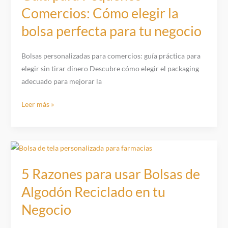
no
Comercios: Cómo elegir la
convertir
bolsa perfecta para tu negocio
tu
tienda
en
Bolsas personalizadas para comercios: guía práctica para
un
elegir sin tirar dinero Descubre cómo elegir el packaging
almacén
adecuado para mejorar la
de
bolsas
Guía
Leer más »
para
Pequeños
Comercios:
Cómo
elegir
5 Razones para usar Bolsas de
la
Algodón Reciclado en tu
bolsa
Negocio
perfecta
para