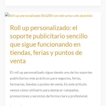
Internacional
Sin
Bolsa
de
Plástico:
Roll up personalizado: el
El
soporte publicitario sencillo
Momento
que sigue funcionando en
Perfecto
para
tiendas, ferias y puntos de
Cambiar
venta
el
Futuro
de
El roll up personalizado sigue siendo uno de los soportes
tu
publicitarios más prácticos para negocios, ferias,
Negocio
farmacias, tiendas y puntos de venta. En este artículo
vemos cómo utilizarlo para destacar campañas,
promociones y servicios de forma clara y profesional.