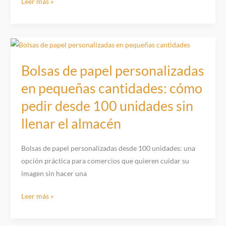
Roll
Leer más »
up
personalizado:
el
soporte
publicitario
Bolsas de papel personalizadas
sencillo
en pequeñas cantidades: cómo
que
pedir desde 100 unidades sin
sigue
funcionando
llenar el almacén
en
tiendas,
Bolsas de papel personalizadas desde 100 unidades: una
ferias
opción práctica para comercios que quieren cuidar su
y
imagen sin hacer una
puntos
de
Bolsas
Leer más »
venta
de
papel