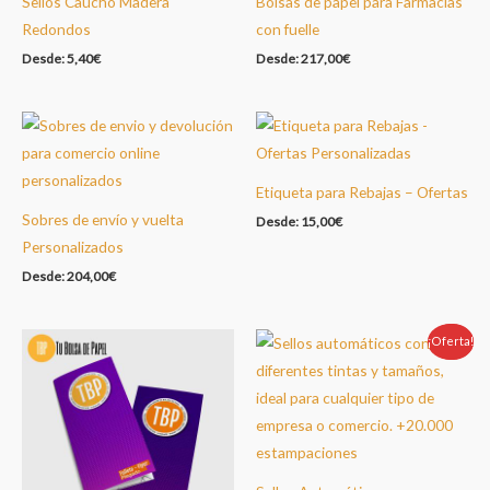
Sellos Caucho Madera
Bolsas de papel para Farmacias
Redondos
con fuelle
Desde:
5,40
€
Desde:
217,00
€
Etiqueta para Rebajas – Ofertas
Sobres de envío y vuelta
Desde:
15,00
€
Personalizados
Desde:
204,00
€
¡Oferta!
Oferta!