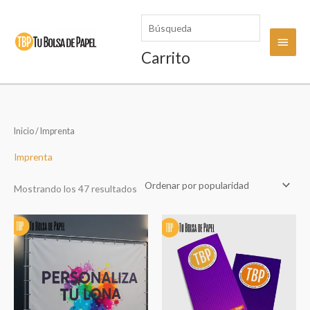
Ir
Búsqueda
al
Menú
contenido
Carrito
princi
Inicio
/ Imprenta
Imprenta
Ordenado
Mostrando los 47 resultados
por
popularidad