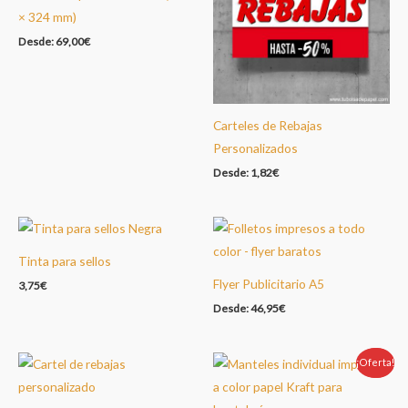
× 324 mm)
Desde:
69,00
€
Carteles de Rebajas
Personalizados
Desde:
1,82
€
Tinta para sellos
Flyer Publicitario A5
3,75
€
Desde:
46,95
€
¡Oferta!
Oferta!