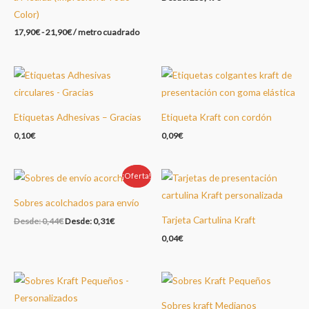
Color)
17,90
€
-
21,90
€
/ metro cuadrado
Etiquetas Adhesivas – Gracias
Etiqueta Kraft con cordón
0,10
€
0,09
€
¡Oferta!
Oferta!
Sobres acolchados para envío
Tarjeta Cartulina Kraft
Desde:
0,44
€
Desde:
0,31
€
0,04
€
Sobres kraft Medianos