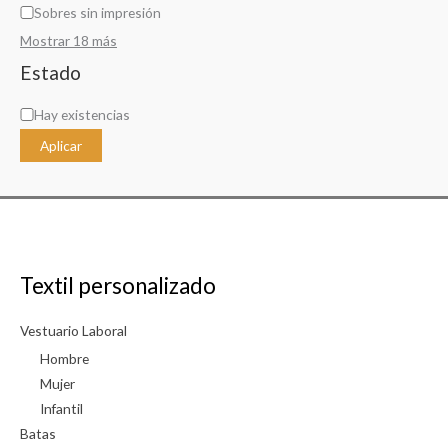
Sobres sin impresión
Mostrar 18 más
Estado
D
Hay existencias
i
Aplicar
s
p
o
n
i
Textil personalizado
b
i
Vestuario Laboral
l
Hombre
i
Mujer
Infantil
d
Batas
a