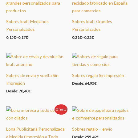
Sobres kraft Medianos
Sobres kraft Grandes
Personalizados
Personalizados
0,15
€
-
0,17
€
0,21
€
-
0,22
€
Sobres de envío y vuelta Sin
Sobres regalo Sin impresión
Impresión
Desde:
64,95
€
Desde:
78,40
€
¡Oferta!
Oferta!
Lona Publicitaria Personalizada
Sobres regalo – envío
a Medida (Impresión a Todo
Desde:
255,49
€