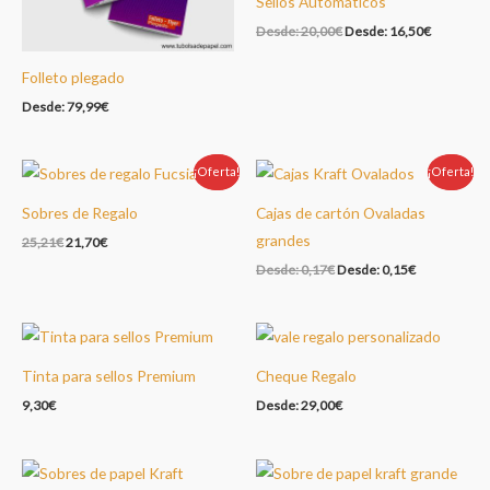
Sellos Automáticos
Desde:
20,00
€
Desde:
16,50
€
Folleto plegado
Desde:
79,99
€
¡Oferta!
Oferta!
¡Oferta!
Oferta!
Sobres de Regalo
Cajas de cartón Ovaladas
grandes
25,21
€
21,70
€
Desde:
0,17
€
Desde:
0,15
€
Tinta para sellos Premium
Cheque Regalo
9,30
€
Desde:
29,00
€