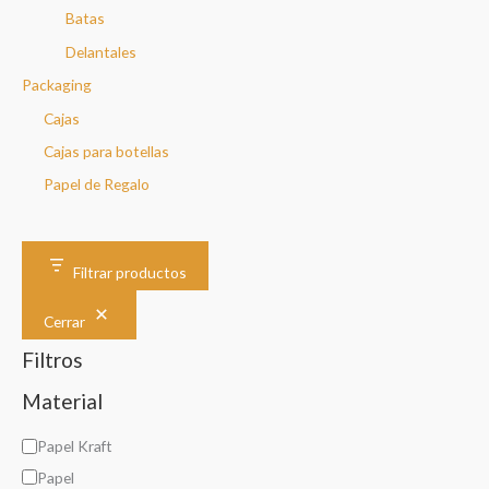
Batas
Delantales
Packaging
Cajas
Cajas para botellas
Papel de Regalo
Filtrar productos
Cerrar
Filtros
Material
M
Papel Kraft
a
Papel