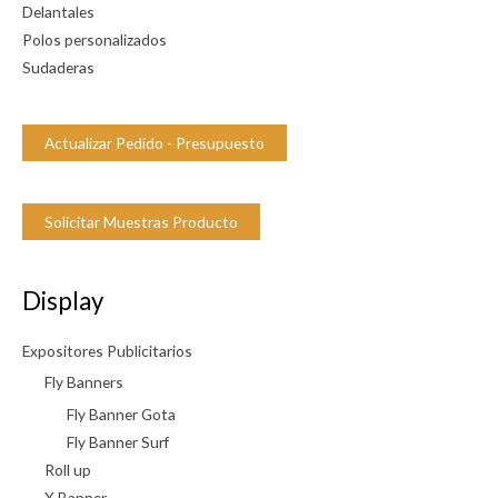
Delantales
d
Polos personalizados
Sudaderas
Actualizar Pedido - Presupuesto
Solicitar Muestras Producto
Display
Expositores Publicitarios
Fly Banners
Fly Banner Gota
Fly Banner Surf
Roll up
X Banner