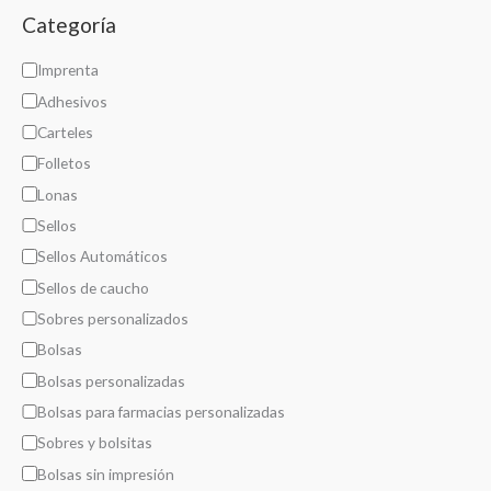
t
Categoría
e
C
Imprenta
r
a
Adhesivos
i
t
Carteles
a
e
l
Folletos
g
Lonas
o
Sellos
r
Sellos Automáticos
í
Sellos de caucho
a
Sobres personalizados
Bolsas
Bolsas personalizadas
Bolsas para farmacias personalizadas
Sobres y bolsitas
Bolsas sin impresión