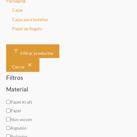
Packaging
Cajas
Cajas para botellas
Papel de Regalo
Filtrar productos
Cerrar
Filtros
Material
M
Papel Kraft
a
Papel
t
Non woven
e
Algodón
r
Poliéster