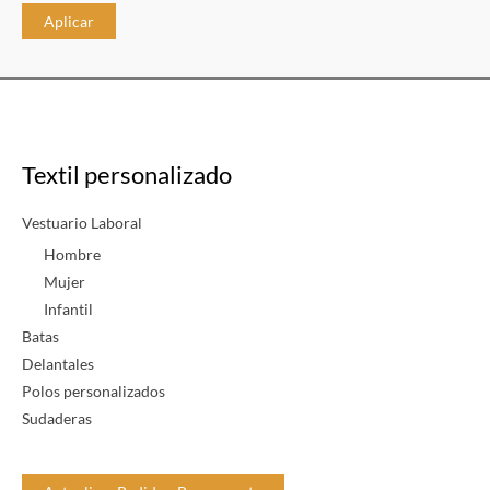
s
Aplicar
p
o
n
i
b
Textil personalizado
i
l
Vestuario Laboral
i
Hombre
d
Mujer
Infantil
a
Batas
d
Delantales
Polos personalizados
Sudaderas