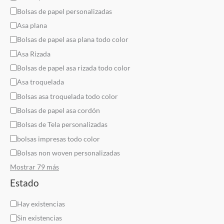
g
Bolsas de papel personalizadas
o
Asa plana
r
Bolsas de papel asa plana todo color
í
Asa Rizada
a
Bolsas de papel asa rizada todo color
Asa troquelada
Bolsas asa troquelada todo color
Bolsas de papel asa cordón
Bolsas de Tela personalizadas
bolsas impresas todo color
Bolsas non woven personalizadas
Mostrar 79 más
Estado
D
Hay existencias
i
Sin existencias