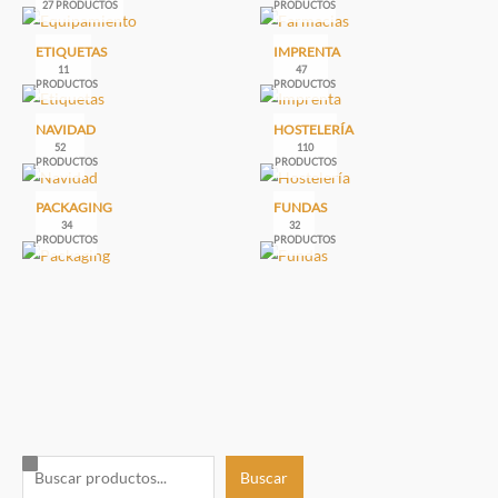
27 PRODUCTOS
PRODUCTOS
ETIQUETAS
IMPRENTA
11
47
PRODUCTOS
PRODUCTOS
NAVIDAD
HOSTELERÍA
52
110
PRODUCTOS
PRODUCTOS
PACKAGING
FUNDAS
34
32
PRODUCTOS
PRODUCTOS
B
Buscar