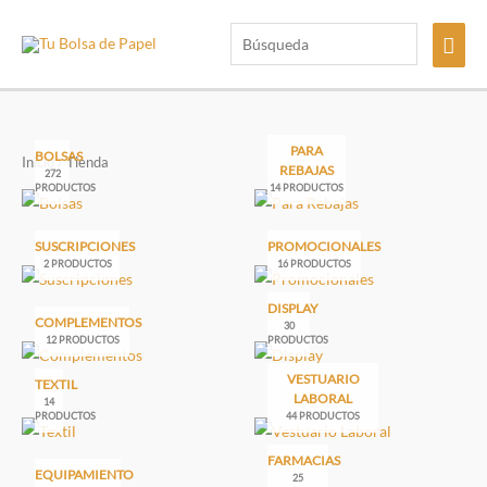
Ir
Búsqueda
Men
al
contenido
princ
PARA
BOLSAS
Inicio
/ Tienda
REBAJAS
272
PRODUCTOS
14 PRODUCTOS
SUSCRIPCIONES
PROMOCIONALES
2 PRODUCTOS
16 PRODUCTOS
DISPLAY
COMPLEMENTOS
30
12 PRODUCTOS
PRODUCTOS
VESTUARIO
TEXTIL
LABORAL
14
PRODUCTOS
44 PRODUCTOS
FARMACIAS
EQUIPAMIENTO
25