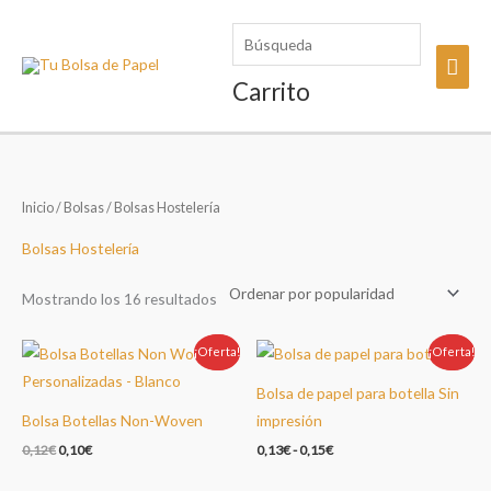
Ir
Búsqueda
al
Men
contenido
Carrito
princ
Inicio
/
Bolsas
/ Bolsas Hostelería
Bolsas Hostelería
Ordenado
Mostrando los 16 resultados
por
popularidad
¡Oferta!
Oferta!
¡Oferta!
Oferta!
Bolsa de papel para botella Sin
Bolsa Botellas Non-Woven
impresión
El
El
0,12
€
0,10
€
0,13
€
-
0,15
€
precio
precio
original
actual