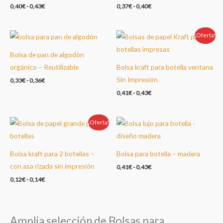
0,40
€
-
0,43
€
0,37
€
-
0,40
€
¡Oferta!
Oferta!
Bolsa de pan de algodón
orgánico – Reutilizable
Bolsa kraft para botella ventana
Sin Impresión
0,33
€
-
0,36
€
0,41
€
-
0,43
€
¡Oferta!
Oferta!
Bolsa kraft para 2 botellas –
Bolsa para botella – madera
con asa rizada sin impresión
0,41
€
-
0,43
€
0,12
€
-
0,14
€
Amplia selección de Bolsas para