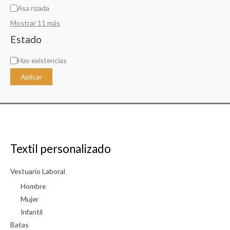
Asa rizada
Mostrar 11 más
Estado
D
Hay existencias
i
Aplicar
s
p
o
n
i
Textil personalizado
b
i
Vestuario Laboral
l
Hombre
i
Mujer
Infantil
d
Batas
a