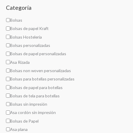
a
Categoría
l
C
Bolsas
a
Bolsas de papel Kraft
t
Bolsas Hostelería
e
Bolsas personalizadas
g
Bolsas de papel personalizadas
o
Asa Rizada
r
Bolsas non woven personalizadas
í
Bolsas para botellas personalizadas
a
Bolsas de papel para botellas
Bolsas de tela para botellas
Bolsas sin impresión
Asa cordón sin impresión
Bolsas de Papel
Asa plana