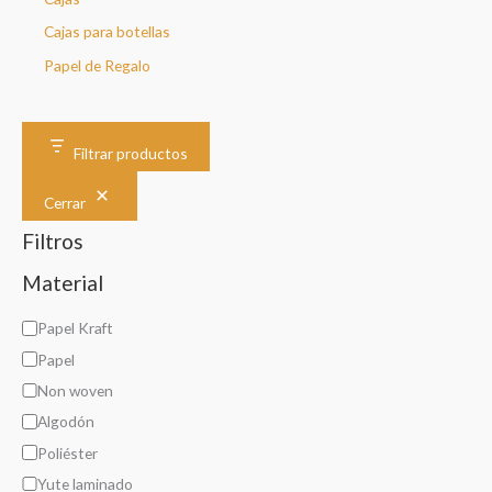
Cajas para botellas
Papel de Regalo
Filtrar productos
Cerrar
Filtros
Material
M
Papel Kraft
a
Papel
t
Non woven
e
Algodón
r
Poliéster
i
Yute laminado