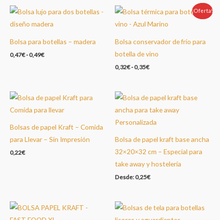
era:
es:
¡Oferta!
Oferta!
0,12€.
0,10€.
Bolsa para botellas – madera
Bolsa conservador de frío para
botella de vino
0,47
€
-
0,49
€
0,32
€
-
0,35
€
Bolsas de papel Kraft – Comida
para Llevar – Sin Impresión
Bolsa de papel kraft base ancha
32×20×32 cm – Especial para
0,22
€
take away y hostelería
Desde:
0,25
€