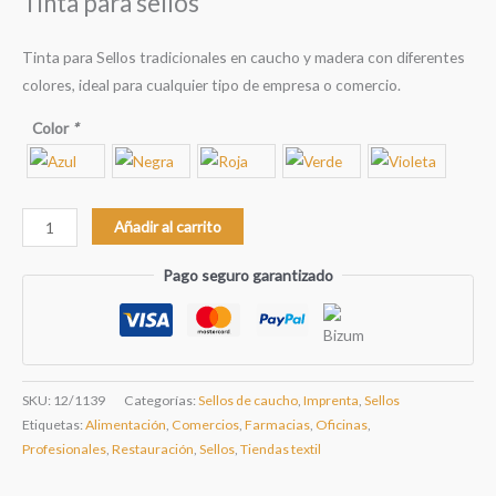
Tinta para sellos
Tinta para Sellos tradicionales en caucho y madera con diferentes
colores, ideal para cualquier tipo de empresa o comercio.
Color
*
Tinta
Añadir al carrito
para
Pago seguro garantizado
sellos
cantidad
SKU:
12/1139
Categorías:
Sellos de caucho
,
Imprenta
,
Sellos
Etiquetas:
Alimentación
,
Comercios
,
Farmacias
,
Oficinas
,
Profesionales
,
Restauración
,
Sellos
,
Tiendas textil