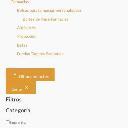
Farmacias
Bolsas para farmacias personalizadas
Bolsas de Papel Farmacias
Antiestrés
Protección
Batas
Fundas Tarjetas Sanitarias
Filtrar productos
Cerrar
Filtros
Categoría
C
Imprenta