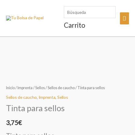
Ir
Búsqueda
al
Men
contenido
Carrito
princ
Inicio
/
Imprenta
/
Sellos
/
Sellos de caucho
/ Tinta para sellos
Sellos de caucho
,
Imprenta
,
Sellos
Tinta para sellos
3,75
€