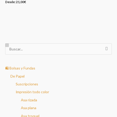
Desde:
21,00
€
B
u
s
c
🛍️ Bolsas y Fundas
a
De Papel
r
Suscripciones
p
Impresión todo color
o
Asa rizada
r
Asa plana
:
Asa troquel