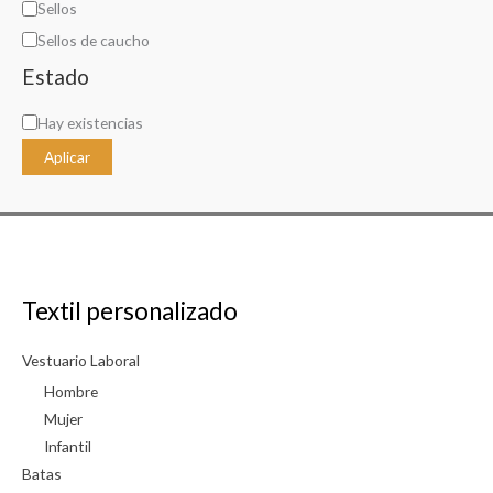
a
Sellos
t
Sellos de caucho
e
Estado
g
D
Hay existencias
o
i
r
Aplicar
s
í
p
a
o
n
i
Textil personalizado
b
i
Vestuario Laboral
l
Hombre
i
Mujer
Infantil
d
Batas
a