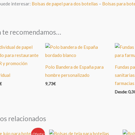
puede interesar:
Bolsas de papel para dos botellas
–
Bolsas para bot
n te recomendamos…
Polo Bandera de España para
Fundas pa
vidual
hombre personalizado
sanitarias
farmacias
€
9,73
€
Desde:
0,3
os relacionados
¡Oferta!
Oferta!