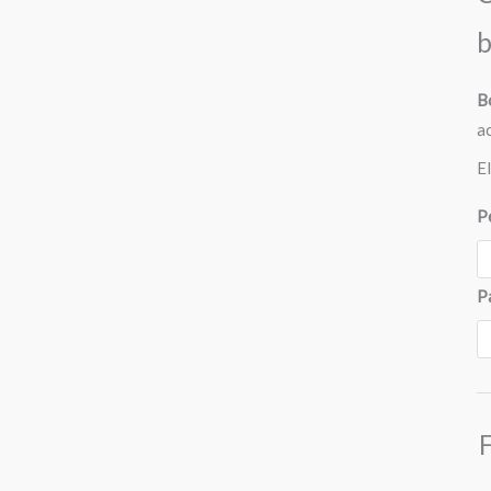
b
B
ac
E
P
P