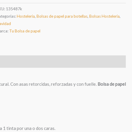
antidad
KU:
135487k
tegorías:
Hostelería
,
Bolsas de papel para botellas
,
Bolsas Hostelería
,
avidad
arca:
Tu Bolsa de papel
ral. Con asas retorcidas, reforzadas y con fuelle.
Bolsa de papel
 1 tinta por una o dos caras.