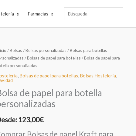
Búsqueda
telería
Farmacias
icio
/
Bolsas
/
Bolsas personalizadas
/
Bolsas para botellas
ersonalizadas
/
Bolsas de papel para botellas
/ Bolsa de papel para
tella personalizadas
ostelería
,
Bolsas de papel para botellas
,
Bolsas Hostelería
,
avidad
Bolsa de papel para botella
personalizadas
esde:
123,00
€
omprar Bolsas de papel Kraft para