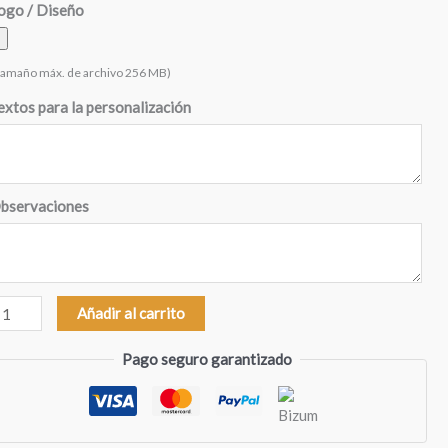
ogo / Diseño
tamaño máx. de archivo 256 MB)
extos para la personalización
bservaciones
olsa
Añadir al carrito
e
Pago seguro garantizado
apel
ara
tella
ersonalizadas