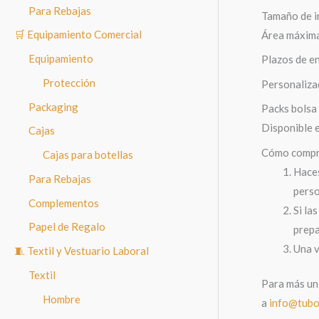
Para Rebajas
Tamaño de i
🛒 Equipamiento Comercial
Área máxima
Equipamiento
Plazos de e
Protección
Personalizad
Packaging
Packs bolsa 
Disponible e
Cajas
Cómo compra
Cajas para botellas
Haces
Para Rebajas
perso
Complementos
Si la
Papel de Regalo
prepa
Una v
🧵 Textil y Vestuario Laboral
Textil
Para más uni
Hombre
a
info@tubo