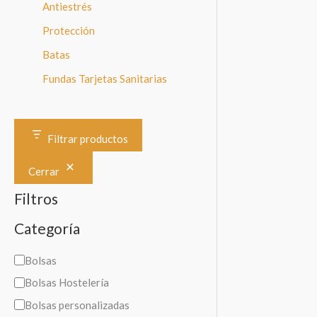
Antiestrés
Protección
Batas
Fundas Tarjetas Sanitarias
Filtrar productos
Cerrar
Filtros
Categoría
C
Bolsas
a
Bolsas Hostelería
t
Bolsas personalizadas