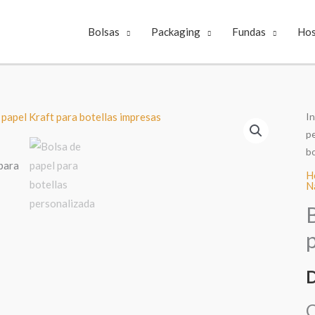
Bolsas
Packaging
Fundas
Hos
In
p
bo
H
N
D
C