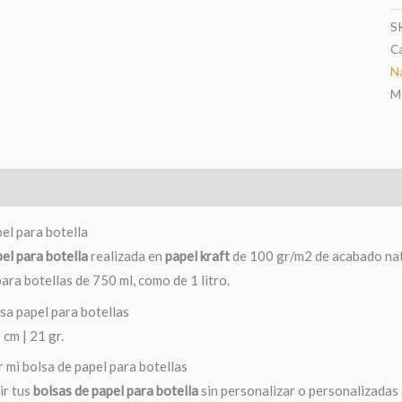
c
S
Ca
N
M
Información adicional
el para botella
el para botella
realizada en
papel kraft
de 100 gr/m2 de acabado natu
para botellas de 750 ml, como de 1 litro.
sa papel para botellas
 cm | 21 gr.
 mi bolsa de papel para botellas
ir tus
bolsas de papel para botella
sin personalizar o personalizadas a