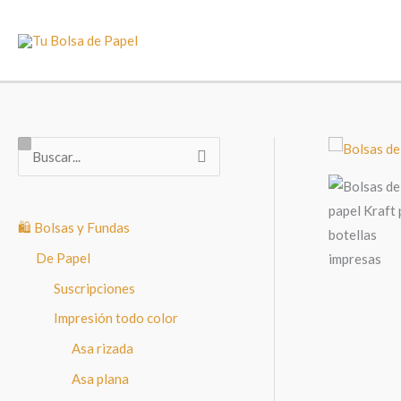
Ir
al
contenido
B
u
s
🛍️ Bolsas y Fundas
c
a
De Papel
r
Suscripciones
p
Impresión todo color
o
Asa rizada
r
Asa plana
: