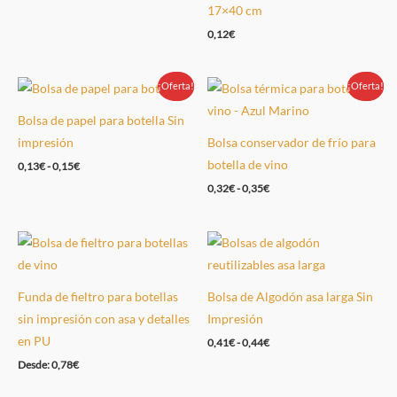
era:
es:
17×40 cm
0,12€.
0,10€.
0,12
€
¡Oferta!
Oferta!
¡Oferta!
Oferta!
Bolsa de papel para botella Sin
impresión
Bolsa conservador de frío para
botella de vino
0,13
€
-
0,15
€
0,32
€
-
0,35
€
Funda de fieltro para botellas
Bolsa de Algodón asa larga Sin
sin impresión con asa y detalles
Impresión
en PU
0,41
€
-
0,44
€
Desde:
0,78
€