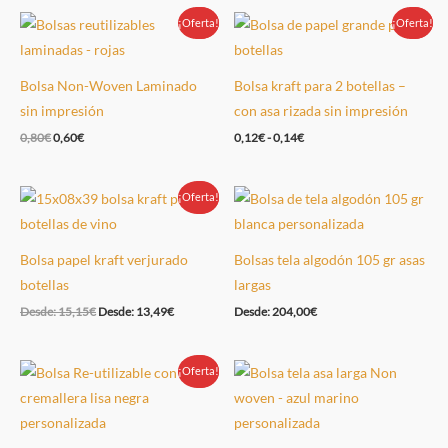
¡Oferta!
Oferta!
¡Oferta!
Oferta!
Bolsa Non-Woven Laminado
Bolsa kraft para 2 botellas –
sin impresión
con asa rizada sin impresión
0,80
€
0,60
€
0,12
€
-
0,14
€
¡Oferta!
Oferta!
Bolsa papel kraft verjurado
Bolsas tela algodón 105 gr asas
botellas
largas
Desde:
15,15
€
Desde:
13,49
€
Desde:
204,00
€
¡Oferta!
Oferta!