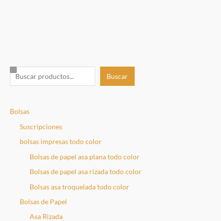
B
Buscar
u
s
Bolsas
c
a
Suscripciones
r
bolsas impresas todo color
Bolsas de papel asa plana todo color
Bolsas de papel asa rizada todo color
Bolsas asa troquelada todo color
Bolsas de Papel
Asa Rizada