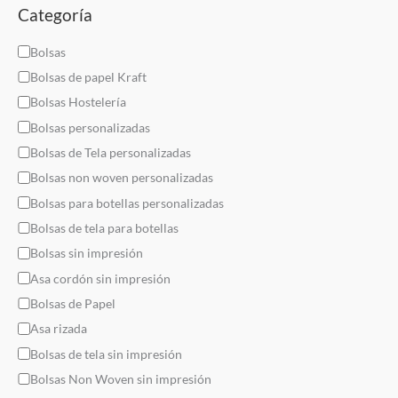
Categoría
C
Bolsas
a
Bolsas de papel Kraft
t
Bolsas Hostelería
e
Bolsas personalizadas
g
Bolsas de Tela personalizadas
o
Bolsas non woven personalizadas
r
Bolsas para botellas personalizadas
í
Bolsas de tela para botellas
a
Bolsas sin impresión
Asa cordón sin impresión
Bolsas de Papel
Asa rizada
Bolsas de tela sin impresión
Bolsas Non Woven sin impresión