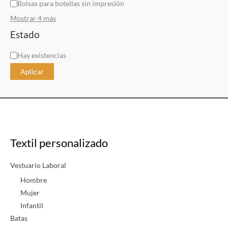
Bolsas para botellas sin impresión
Mostrar 4 más
Estado
D
Hay existencias
i
Aplicar
s
p
o
n
i
Textil personalizado
b
i
Vestuario Laboral
l
Hombre
i
Mujer
Infantil
d
Batas
a