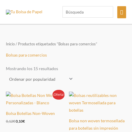
Ir
Búsqueda
Men
al
contenido
princ
Inicio
/ Productos etiquetados “Bolsas para comercios”
Bolsas para comercios
Ordenado
Mostrando los 15 resultados
por
popularidad
¡Oferta!
Oferta!
Bolsa Botellas Non-Woven
Bolsa non woven termosellada
El
El
0,12
€
0,10
€
precio
precio
para botellas sin impresión
original
actual