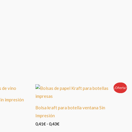
¡Oferta!
Oferta!
sin impresión
Bolsa kraft para botella ventana Sin
Impresión
0,41
€
-
0,43
€