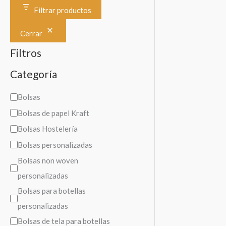
Filtrar productos
Cerrar
Filtros
Categoría
C
Bolsas
a
Bolsas de papel Kraft
t
Bolsas Hostelería
e
Bolsas personalizadas
g
Bolsas non woven
o
personalizadas
r
Bolsas para botellas
í
personalizadas
a
Bolsas de tela para botellas