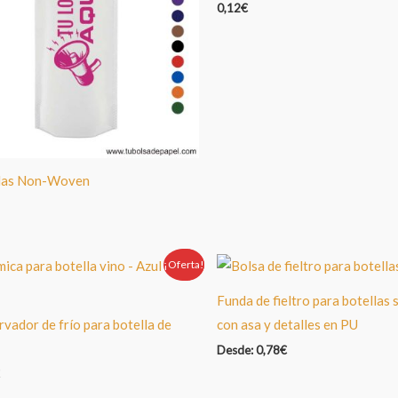
0,12
€
llas Non-Woven
l
recio
ctual
s:
¡Oferta!
Oferta!
,10€.
Funda de fieltro para botellas 
vador de frío para botella de
con asa y detalles en PU
Desde:
0,78
€