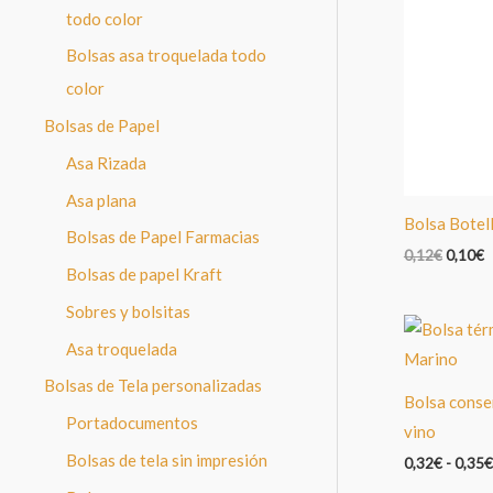
todo color
Bolsas asa troquelada todo
color
Bolsas de Papel
Asa Rizada
Asa plana
Bolsa Bote
Bolsas de Papel Farmacias
El
E
0,12
€
0,10
€
Bolsas de papel Kraft
precio
p
original
a
Sobres y bolsitas
era:
e
0,12€.
0
Asa troquelada
Bolsas de Tela personalizadas
Bolsa conser
Portadocumentos
vino
Bolsas de tela sin impresión
0,32
€
-
0,35
€