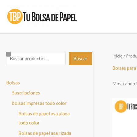
Ir
al
contenido
Inicio
/ Produ
B
Buscar
u
Bolsas para
s
Bolsas
Mostrando l
c
Suscripciones
a
r
bolsas impresas todo color
Bolsas de papel asa plana
todo color
Bolsas de papel asa rizada