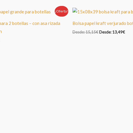
¡Oferta!
Oferta!
para 2 botellas – con asa rizada
Bolsa papel kraft verjurado bo
n
Desde:
15,15
€
Desde:
13,49
€