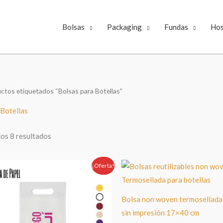
Bolsas
Packaging
Fundas
Hos
ctos etiquetados “Bolsas para Botellas”
 Botellas
Ordenado
os 8 resultados
por
popularidad
¡Oferta!
Oferta!
Bolsa non woven termosellada 
sin impresión 17×40 cm