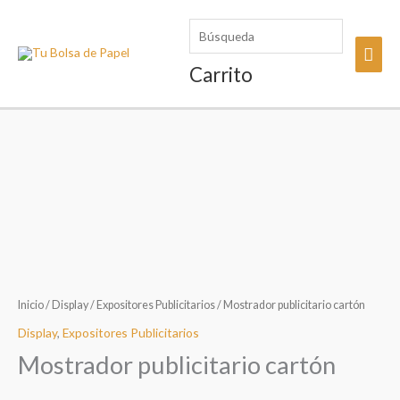
Ir
Búsqueda
al
Men
contenido
Carrito
princ
Inicio
/
Display
/
Expositores Publicitarios
/ Mostrador publicitario cartón
Display
,
Expositores Publicitarios
Mostrador publicitario cartón