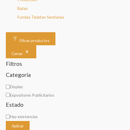
Batas
Fundas Tarjetas Sanitarias
Filtrar productos
Cerrar
Filtros
Categoría
C
Display
a
Expositores Publicitarios
t
Estado
e
D
Hay existencias
g
i
o
Aplicar