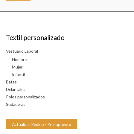
s
r
p
í
o
a
n
i
Textil personalizado
b
i
Vestuario Laboral
l
Hombre
i
Mujer
Infantil
d
Batas
a
Delantales
d
Polos personalizados
Sudaderas
Actualizar Pedido - Presupuesto