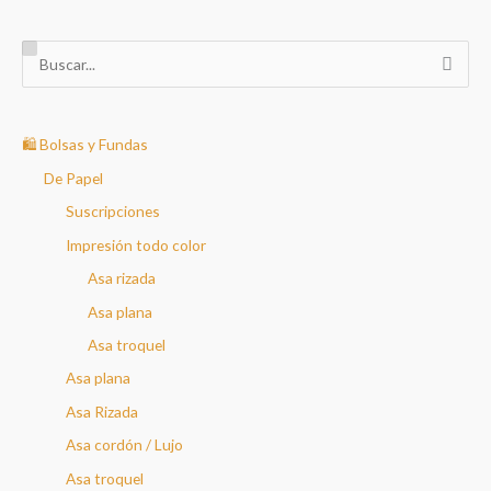
B
u
s
c
🛍️ Bolsas y Fundas
a
De Papel
r
Suscripciones
p
Impresión todo color
o
Asa rizada
r
Asa plana
:
Asa troquel
Asa plana
Asa Rizada
Asa cordón / Lujo
Asa troquel