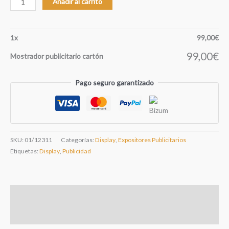
Añadir al carrito
publicitario
cartón
cantidad
1
x
99,00
€
99,00
€
Mostrador publicitario cartón
Pago seguro garantizado
SKU:
01/12311
Categorías:
Display
,
Expositores Publicitarios
Etiquetas:
Display
,
Publicidad
Descripción
Información adicional