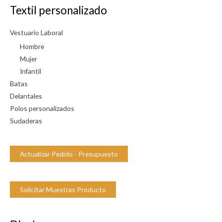
i
Textil personalizado
b
i
Vestuario Laboral
l
Hombre
i
Mujer
Infantil
d
Batas
a
Delantales
d
Polos personalizados
Sudaderas
Actualizar Pedido - Presupuesto
Solicitar Muestras Producto