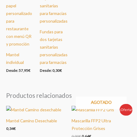
Fundas para
dos tarjetas
sanitarias
Mantel
personalizadas
individual
para farmacias
Desde:
57,95
€
Desde:
0,30
€
Productos relacionados
AGOTADO
¡Oferta!
Oferta!
Mantel Camino Desechable
Mascarilla FFP2 Ultra
Protección Grises
0,34
€
El
El
0,90
€
0,64
€