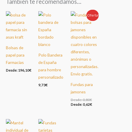
También te recomendamos…
¡Oferta!
Oferta!
Bolsas de
papel para
Polo Bandera
Farmacias
de España
para hombre
Desde:
196,10
€
personalizado
Fundas para
9,73
€
jamones
Desde:
0,80
€
Desde:
0,62
€