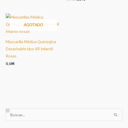
precio
precio
original
actual
era:
es:
0,90€.
0,64€.
AGOTADO
Mascarilla Médica Quirúrgica
Desechable tipo IIR Infantil
Rosas
0,18
€
B
u
s