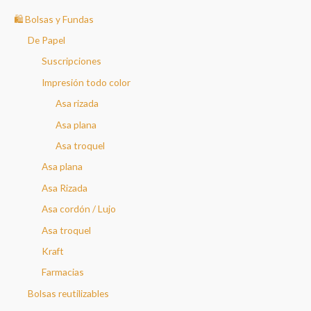
c
🛍️ Bolsas y Fundas
a
De Papel
r
Suscripciones
p
Impresión todo color
o
Asa rizada
r
Asa plana
:
Asa troquel
Asa plana
Asa Rizada
Asa cordón / Lujo
Asa troquel
Kraft
Farmacias
Bolsas reutilizables