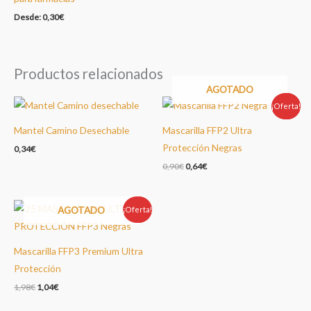
Desde:
0,30
€
Productos relacionados
AGOTADO
¡Oferta!
Oferta!
Mantel Camino Desechable
Mascarilla FFP2 Ultra
Protección Negras
0,34
€
El
El
0,90
€
0,64
€
precio
precio
original
actual
era:
es:
AGOTADO
¡Oferta!
Oferta!
0,90€.
0,64€.
Mascarilla FFP3 Premium Ultra
Protección
El
El
1,98
€
1,04
€
precio
precio
original
actual