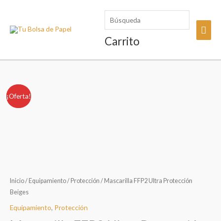
Ir
Búsqueda
al
Men
contenido
Carrito
princ
¡Oferta!
Oferta!
Inicio
/
Equipamiento
/
Protección
/ Mascarilla FFP2 Ultra Protección
Beiges
Equipamiento
,
Protección