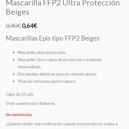
Mascarilla FFP2 Ultra Protección
Beiges
El
El
0,90
€
0,64
€
precio
precio
Mascarillas Epis tipo FFP2 Beiges
original
actual
Mascarilla ultra-protección.
era:
es:
Mascarilla Cinco capas de protección y acabado
termosellado.
0,90€.
0,64€.
Dos bandas elásticas para un cómodo ajuste.
Pinza en nariz para ajuste seguro.
Cajas de 25 uds
Envío a península y Baleares.
Sin existencias
¿Quieres recibir una notificación cuando este producto vuelva a