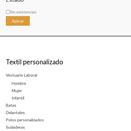
e
D
Sin existencias
g
i
o
Aplicar
s
r
p
í
o
a
n
i
Textil personalizado
b
i
Vestuario Laboral
l
Hombre
i
Mujer
Infantil
d
Batas
a
Delantales
d
Polos personalizados
Sudaderas