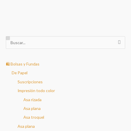
era:
es:
1,98€.
1,04€.
B
u
s
c
🛍️ Bolsas y Fundas
a
De Papel
r
Suscripciones
p
Impresión todo color
o
Asa rizada
r
Asa plana
:
Asa troquel
Asa plana