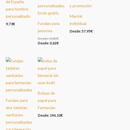
de España
para hombre
personalizado
Mantel
Fundas para
individual
9,73
€
jamones
Desde:
57,95
€
Desde:
0,80
€
Desde:
0,62
€
Bolsas de
Fundas para
papel para
dos tarjetas
Farmacias
sanitarias
Desde:
196,10
€
personalizadas
para farmacias