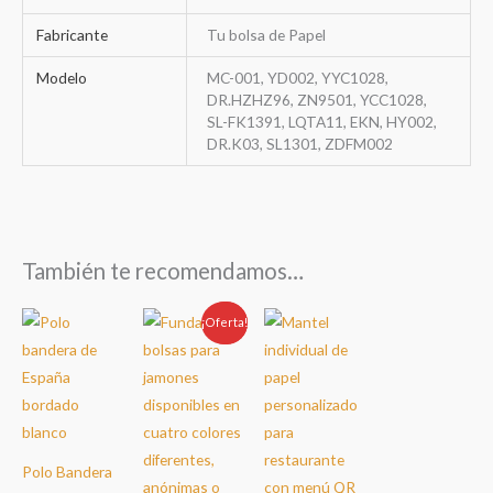
Fabricante
Tu bolsa de Papel
Modelo
MC-001, YD002, YYC1028,
DR.HZHZ96, ZN9501, YCC1028,
SL-FK1391, LQTA11, EKN, HY002,
DR.K03, SL1301, ZDFM002
También te recomendamos…
¡Oferta!
Oferta!
Polo Bandera