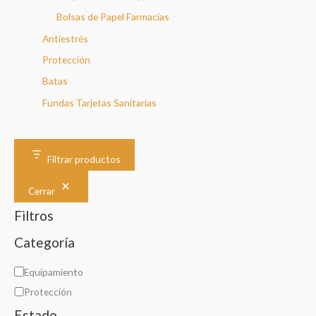
Bolsas de Papel Farmacias
Antiestrés
Protección
Batas
Fundas Tarjetas Sanitarias
Filtrar productos
Cerrar
Filtros
Categoría
C
Equipamiento
a
Protección
t
Estado