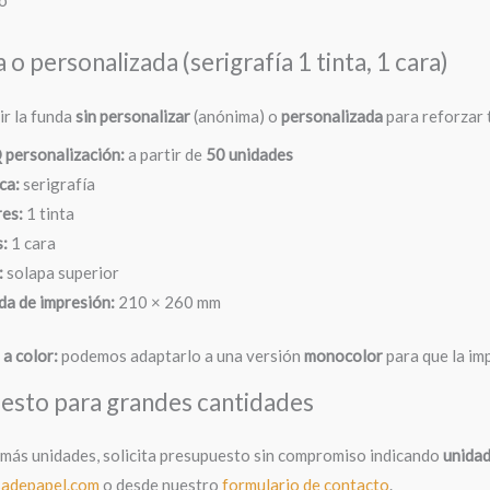
o personalizada (serigrafía 1 tinta, 1 cara)
ir la funda
sin personalizar
(anónima) o
personalizada
para reforzar 
personalización:
a partir de
50 unidades
ca:
serigrafía
es:
1 tinta
:
1 cara
:
solapa superior
a de impresión:
210 × 260 mm
 a color:
podemos adaptarlo a una versión
monocolor
para que la im
esto para grandes cantidades
 más unidades, solicita presupuesto sin compromiso indicando
unida
sadepapel.com
o desde nuestro
formulario de contacto
.