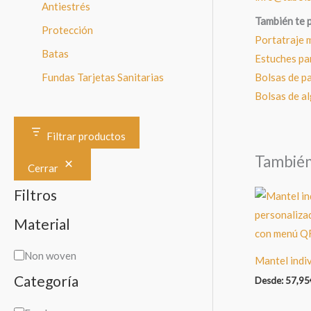
Antiestrés
También te 
Protección
Portatraje 
Batas
Estuches pa
Fundas Tarjetas Sanitarias
Bolsas de pa
Bolsas de a
Filtrar productos
Tambié
Cerrar
Filtros
Material
M
Non woven
Mantel indi
a
Categoría
Desde:
57,95
t