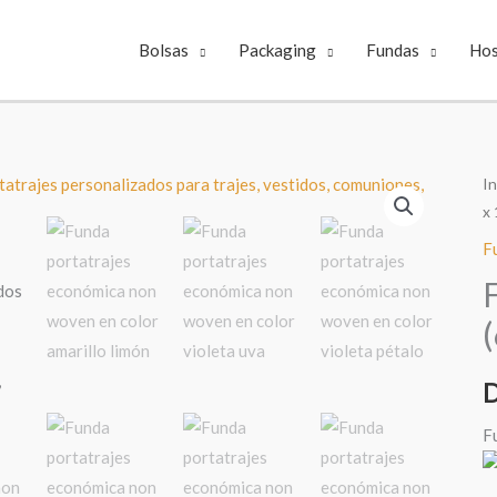
Bolsas
Packaging
Fundas
Hos
In
x
F
D
F