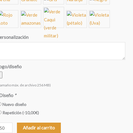
ersonalización
ogo/diseño
tamaño máx. de archivo 256 MB)
Diseño
*
Nuevo diseño
Repetición
(
-10,00
€
)
unda
Añadir al carrito