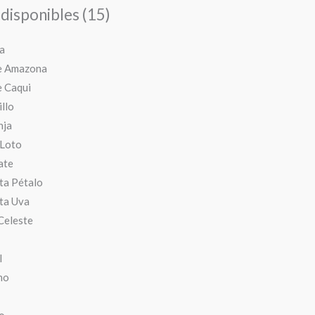
disponibles (15)
a
e Amazona
e Caqui
llo
nja
 Loto
ate
ta Pétalo
ta Uva
Celeste
l
no
o