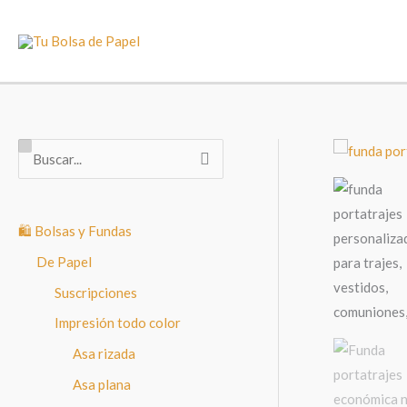
Ir
al
contenido
B
u
s
🛍️ Bolsas y Fundas
c
a
De Papel
r
Suscripciones
p
Impresión todo color
o
Asa rizada
r
Asa plana
: