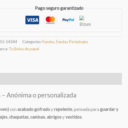
ortatrajes
Pago seguro garantizado
on
oven
65
00
KU:
14344
Categorías:
Fundas
,
Fundas Portatrajes
m)
arca:
Tu Bolsa de papel
antidad
 – Anónima o personalizada
oven)
con
acabado gofrado
y
repelente
, pensada para
guardar y
ajes
,
chaquetas
,
camisas
,
abrigos
y
vestidos
.