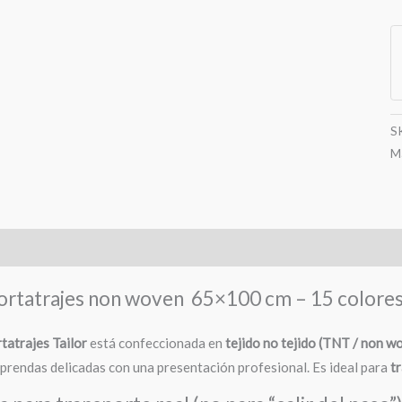
P
N
w
(
x
1
S
c
M
c
Información adicional
ortatrajes non woven 65×100 cm – 15 colores
tatrajes Tailor
está confeccionada en
tejido no tejido (TNT / non w
prendas delicadas con una presentación profesional. Es ideal para
tr