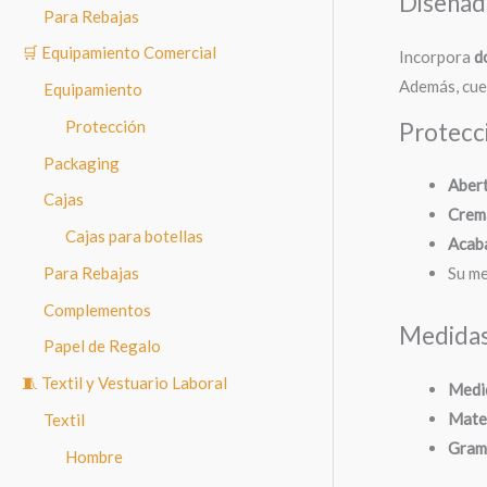
Diseñada
Para Rebajas
🛒 Equipamiento Comercial
Incorpora
d
Además, cu
Equipamiento
Protección
Protecc
Packaging
Abert
Cajas
Crema
Cajas para botellas
Acab
Para Rebajas
Su me
Complementos
Medidas
Papel de Regalo
🧵 Textil y Vestuario Laboral
Medi
Mater
Textil
Gram
Hombre