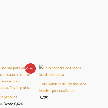
¡Oferta!
Oferta!
Polo Bandera de España para
hombre personalizado
ra jamones
9,73
€
0
€
Desde:
0,62
€