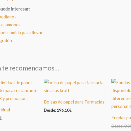
puede interesar:
mediano
·
ra jamones
·
pel comida para llevar
·
lgodón
n te recomendamos…
Bolsas de papel para Farmacias
vidual
Desde:
196,10
€
Fundas pa
€
Desde:
0,8