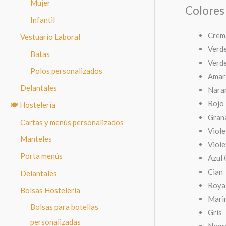
Mujer
Colores 
Infantil
Crem
Vestuario Laboral
Verd
Batas
Verd
Polos personalizados
Amari
Delantales
Nara
Rojo
🍽️ Hostelería
Gran
Cartas y menús personalizados
Viole
Manteles
Viole
Porta menús
Azul 
Cian
Delantales
Roya
Bolsas Hostelería
Mari
Bolsas para botellas
Gris
personalizadas
Negr