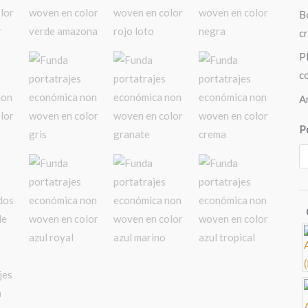
B
c
P
c
A
P