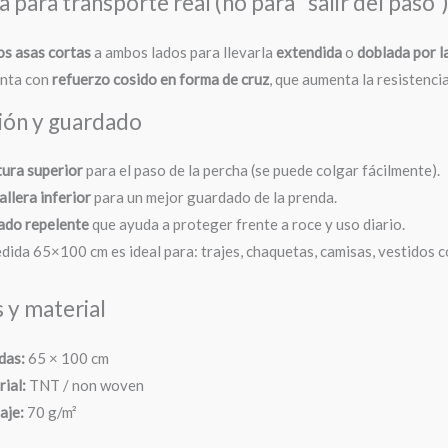
 para transporte real (no para “salir del paso”
os asas cortas
a ambos lados para llevarla
extendida
o
doblada por l
enta con
refuerzo cosido en forma de cruz
, que aumenta la resistenci
ión y guardado
ura superior
para el paso de la percha (se puede colgar fácilmente).
llera inferior
para un mejor guardado de la prenda.
ado repelente
que ayuda a proteger frente a roce y uso diario.
dida 65×100 cm es ideal para: trajes, chaquetas, camisas, vestidos 
 y material
das:
65 × 100 cm
ial:
TNT / non woven
aje:
70 g/m²