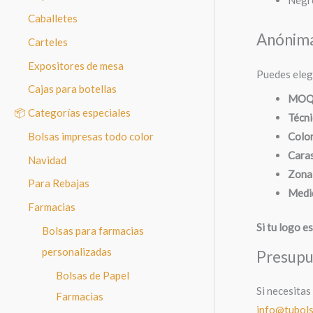
Caballetes
Anónima 
Carteles
Expositores de mesa
Puedes eleg
Cajas para botellas
MOQ 
📦 Categorías especiales
Técni
Color
Bolsas impresas todo color
Caras
Navidad
Zona
Para Rebajas
Medid
Farmacias
Si tu logo es
Bolsas para farmacias
personalizadas
Presupu
Bolsas de Papel
Si necesitas
Farmacias
info@tubol