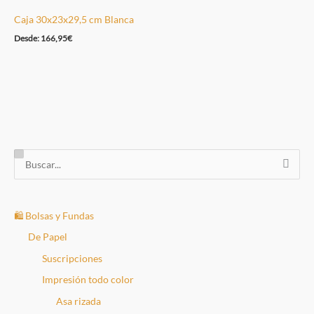
Caja 30x23x29,5 cm Blanca
Desde:
166,95
€
B
u
s
c
🛍️ Bolsas y Fundas
a
De Papel
r
Suscripciones
p
Impresión todo color
o
Asa rizada
r