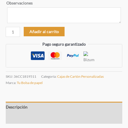
Observaciones
Caja
Añadir al carrito
pequeña
Pago seguro garantizado
18x19.5x11
cm
Blanca
-
todo
SKU:
36CC1819511
Categoría:
Cajas de Cartón Personalizadas
color
Marca:
Tu Bolsa de papel
cantidad
Descripción
Información adicional