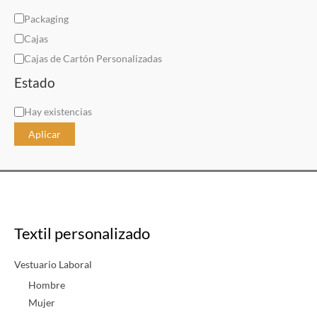
C
Packaging
a
Cajas
t
Cajas de Cartón Personalizadas
e
Estado
g
D
Hay existencias
o
i
r
Aplicar
s
í
p
a
o
n
i
Textil personalizado
b
i
Vestuario Laboral
l
Hombre
i
Mujer