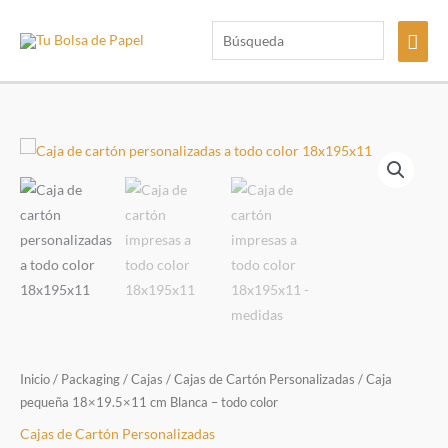
Ir
Búsqueda
Men
al
contenido
princ
Inicio
/
Packaging
/
Cajas
/
Cajas de Cartón Personalizadas
/ Caja
pequeña 18×19.5×11 cm Blanca – todo color
Cajas de Cartón Personalizadas