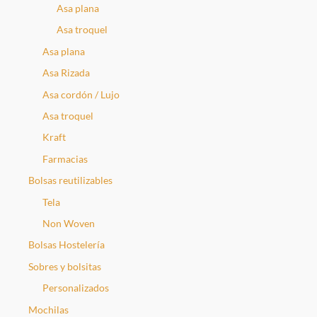
Asa plana
:
Asa troquel
Asa plana
Asa Rizada
Asa cordón / Lujo
Asa troquel
Kraft
Farmacias
Bolsas reutilizables
Tela
Non Woven
Bolsas Hostelería
Sobres y bolsitas
Personalizados
Mochilas