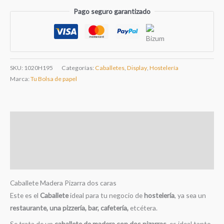
Pago seguro garantizado
Madera
dos
Caras
cantidad
SKU:
1020H195
Categorías:
Caballetes
,
Display
,
Hostelería
Marca:
Tu Bolsa de papel
Descripción
Información adicional
Valoraciones (0)
Caballete Madera Pizarra dos caras
Este es el
Caballete
ideal para tu negocio de
hostelería
, ya sea un
restaurante, una pizzería, bar, cafetería,
etcétera.
Se trata de un
caballete de madera con dos pizarras
, es ideal tanto