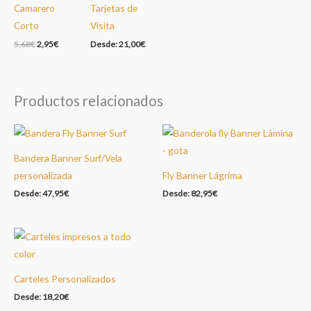
Camarero
Tarjetas de
Corto
Visita
El
El
5,68
€
2,95
€
Desde:
21,00
€
precio
precio
original
actual
era:
es:
5,68€.
2,95€.
Productos relacionados
Bandera Banner Surf/Vela
personalizada
Fly Banner Lágrima
Desde:
47,95
€
Desde:
82,95
€
Carteles Personalizados
Desde:
18,20
€