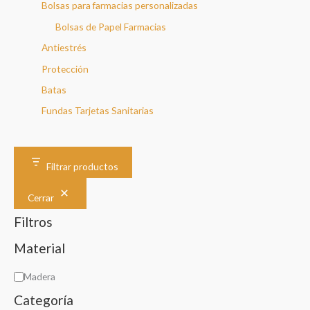
Bolsas para farmacias personalizadas
Bolsas de Papel Farmacias
Antiestrés
Protección
Batas
Fundas Tarjetas Sanitarias
Filtrar productos
Cerrar
Filtros
Material
M
Madera
a
Categoría