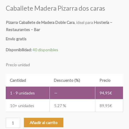
Caballete Madera Pizarra dos caras
Pizarra Caballete de Madera Doble Cara
, ideal para
Hostería –
Restaurantes – Bar
Envío gratis
Disponibilidad:
40 disponibles
Precio unidad
Cantidad
Descuento (%)
Precio
1 - 9
unidades
—
94,95
€
10+ unidades
5.27 %
89,95
€
Caballete
Añadir al carrito
Pizarra