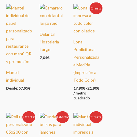
¡Oferta!
Oferta!
Delantal
Hostelería
Lona
Largo
Publicitaria
Personalizada
7,04
€
a Medida
Mantel
(Impresión a
individual
Todo Color)
Desde:
57,95
€
17,90
€
-
21,90
€
/ metro
cuadrado
¡Oferta!
Oferta!
¡Oferta!
Oferta!
¡Oferta!
Oferta!