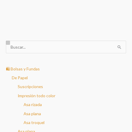
B
u
s
c
🛍️ Bolsas y Fundas
a
De Papel
r
Suscripciones
p
Impresión todo color
o
Asa rizada
r
Asa plana
:
Asa troquel
Asa plana