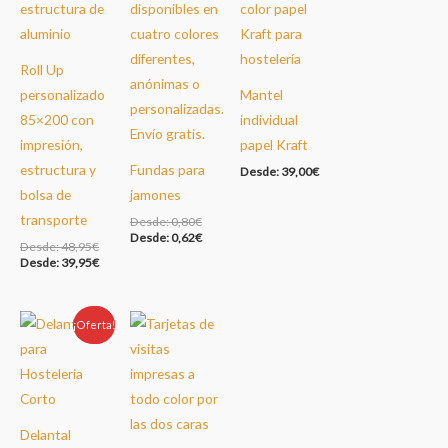
Roll Up
personalizado
Mantel
85×200 con
individual
impresión,
papel Kraft
estructura y
Fundas para
Desde:
39,00
€
bolsa de
jamones
transporte
Desde:
0,80
€
Desde:
0,62
€
Desde:
48,95
€
Desde:
39,95
€
¡Oferta!
Oferta!
Delantal